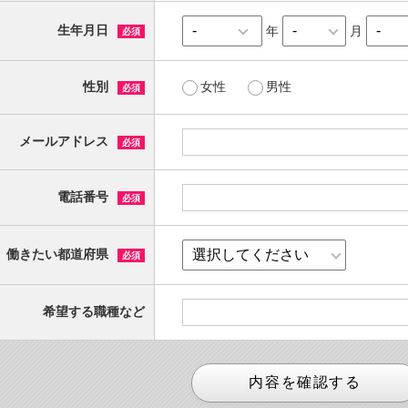
生年月日
年
月
必須
性別
女性
男性
必須
メールアドレス
必須
電話番号
必須
働きたい都道府県
必須
希望する職種など