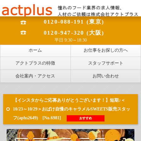
0120-088-191 (東京)
0120-947-320 (大阪)
平日 9:30～18:30
ホーム
お仕事をお探しの方へ
アクトプラスの特徴
スタッフサポート
会社案内・アクセス
お問い合わせ
【インスタからご応募ありがとうございます！】短期♪＜
10/23～10/29＞おばけ自慢のキャラメルSWEETS販売スタッ
フ(aphs2649) [No.6981]
おすすめ